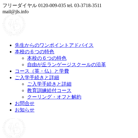
コ
フリーダイヤル 0120-009-035 tel. 03-3718-3511
ン
mail@jls.info
テ
ン
ツ
へ
ス
先生からのワンポイントアドバイス
キ
本校の６つの特色
ッ
本校の６つの特色
プ
自由が丘ランゲージスクールの沿革
コース（英・仏）と学費
ご入学手続きと詳細
ご入学手続きと詳細
教育訓練給付コース
クーリング・オフと解約
お問合せ
お知らせ