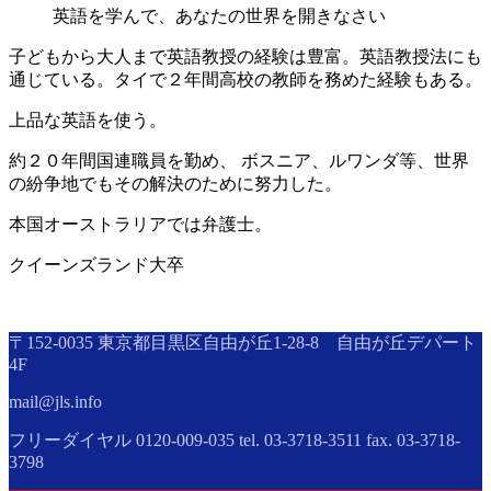
英語を学んで
、
あなたの世界を開きなさい
子どもから大人まで
英語教授の経験は豊富。英語教授法にも
通じている。タイで２年間高校の教師を務めた経験もある。
上品な
英語を
使う。
約２０年間国連職員
を勤め、 ボスニア、ルワンダ等
、
世界
の
紛争地でもその解決のために努力した
。
本国
オーストラリア
では弁護士。
クイーンズランド大卒
〒152-0035 東京都目黒区自由が丘1-28-8 自由が丘デパート
4F
mail@jls.info
フリーダイヤル 0120-009-035 tel. 03-3718-3511 fax. 03-3718-
3798