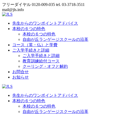
コ
フリーダイヤル 0120-009-035 tel. 03-3718-3511
ン
mail@jls.info
テ
ン
先生からのワンポイントアドバイス
ツ
本校の６つの特色
へ
本校の６つの特色
ス
自由が丘ランゲージスクールの沿革
キ
コース（英・仏）と学費
ッ
ご入学手続きと詳細
プ
ご入学手続きと詳細
教育訓練給付コース
クーリング・オフと解約
お問合せ
お知らせ
先生からのワンポイントアドバイス
本校の６つの特色
本校の６つの特色
自由が丘ランゲージスクールの沿革