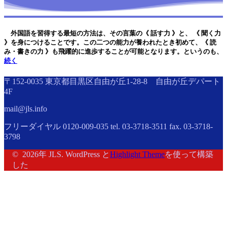
外国語を習得する最短の方法は、その言葉の《 話す力 》と、 《 聞く力
》を身につけることです。この二つの能力が養われたとき初めて、《 読
み・書きの力 》も飛躍的に進歩することが可能となります。というのも、
続く
〒152-0035 東京都目黒区自由が丘1-28-8 自由が丘デパート
4F
mail@jls.info
フリーダイヤル 0120-009-035 tel. 03-3718-3511 fax. 03-3718-
3798
© 2026年 JLS. WordPress と
Highlight Theme
を使って構築
した